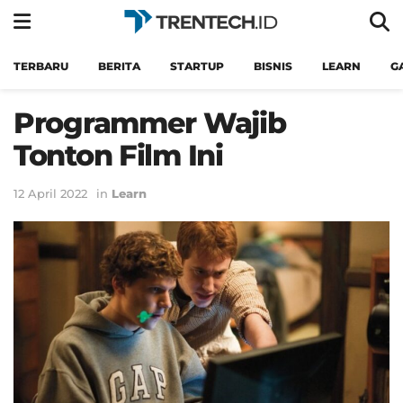
TERBARU
BERITA
STARTUP
BISNIS
LEARN
G
Programmer Wajib
Tonton Film Ini
12 April 2022
in
Learn