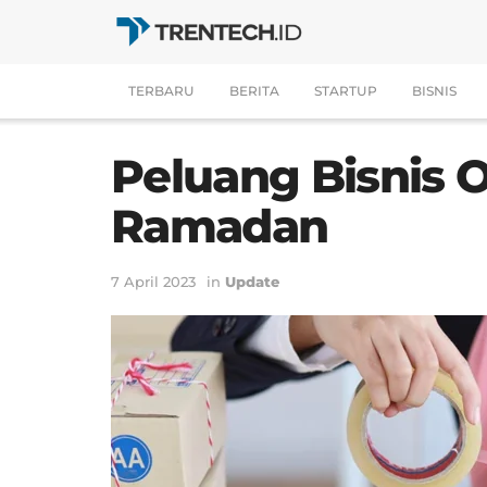
TERBARU
BERITA
STARTUP
BISNIS
Peluang Bisnis O
Ramadan
7 April 2023
in
Update