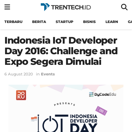
TERBARU
BERITA
STARTUP
BISNIS
LEARN
G
Indonesia IoT Developer
Day 2016: Challenge and
Expo Segera Dimulai
6 August 2020
in
Events