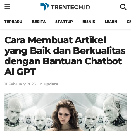
TERBARU
BERITA
STARTUP
BISNIS
LEARN
G
Cara Membuat Artikel
yang Baik dan Berkualitas
dengan Bantuan Chatbot
AI GPT
11 February 2023
in
Update