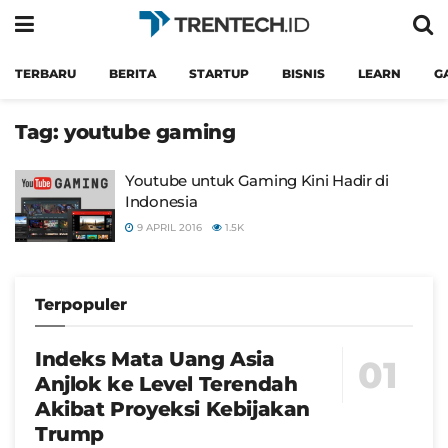
TERBARU
BERITA
STARTUP
BISNIS
LEARN
G
Tag:
youtube gaming
Youtube untuk Gaming Kini Hadir di
Indonesia
9 APRIL 2016
1.5K
Terpopuler
Indeks Mata Uang Asia
Anjlok ke Level Terendah
Akibat Proyeksi Kebijakan
Trump