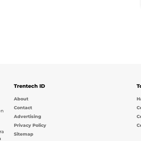
Trentech ID
T
About
H
Contact
C
en
Advertising
C
Privacy Policy
C
ra
Sitemap
a