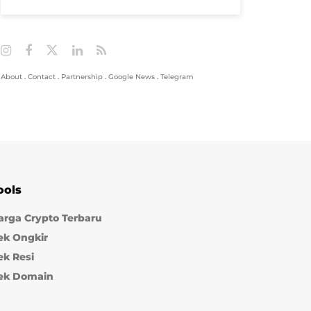
About
.
Contact
.
Partnership
.
Google News
.
Telegram
ools
arga Crypto Terbaru
ek Ongkir
ek Resi
ek Domain