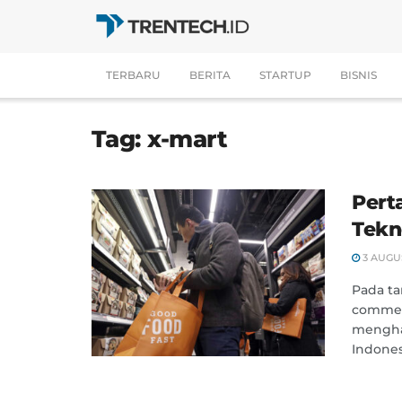
TERBARU
BERITA
STARTUP
BISNIS
Tag:
x-mart
Pert
Tekn
3 AUGUS
Pada ta
commer
menghad
Indones