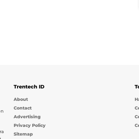
Trentech ID
T
About
H
Contact
C
en
Advertising
C
Privacy Policy
C
ra
Sitemap
a