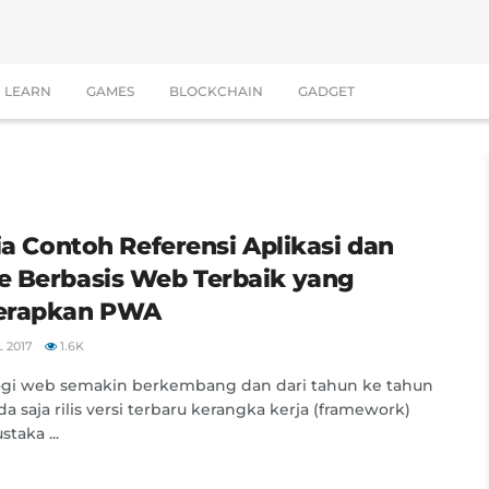
LEARN
GAMES
BLOCKCHAIN
GADGET
Dia Contoh Referensi Aplikasi dan
 Berbasis Web Terbaik yang
erapkan PWA
L 2017
1.6K
ogi web semakin berkembang dan dari tahun ke tahun
da saja rilis versi terbaru kerangka kerja (framework)
staka ...