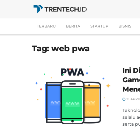
TERBARU
BERITA
STARTUP
BISNIS
Tag:
web pwa
Ini 
Game
Men
21 APRI
Teknol
selalu a
serta pu