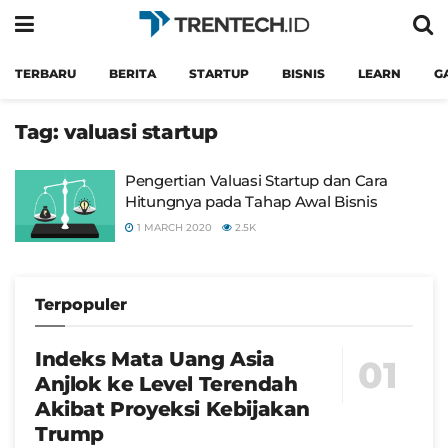
TERBARU
BERITA
STARTUP
BISNIS
LEARN
G
Tag:
valuasi startup
Pengertian Valuasi Startup dan Cara
Hitungnya pada Tahap Awal Bisnis
1 MARCH 2020
2.5K
Terpopuler
Indeks Mata Uang Asia
Anjlok ke Level Terendah
Akibat Proyeksi Kebijakan
Trump