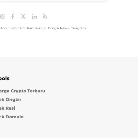
About
.
Contact
.
Partnership
.
Google News
.
Telegram
ools
arga Crypto Terbaru
ek Ongkir
ek Resi
ek Domain