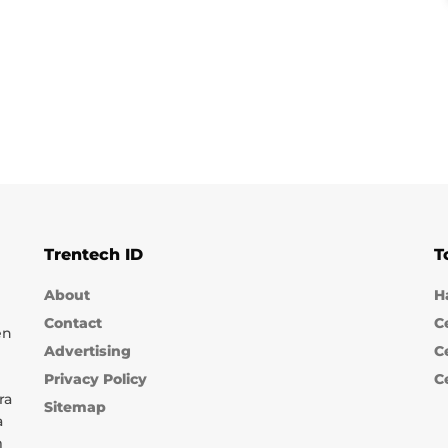
Trentech ID
T
About
H
Contact
C
en
Advertising
C
Privacy Policy
C
ra
Sitemap
a
m