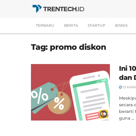
TERBARU
BERITA
STARTUP
BISNIS
Tag:
promo diskon
Ini 
dan 
13 MARC
Meskip
secara 
berarti
guna ...