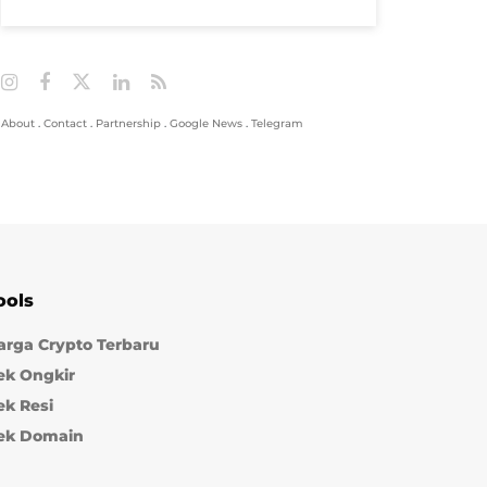
About
.
Contact
.
Partnership
.
Google News
.
Telegram
ools
arga Crypto Terbaru
ek Ongkir
ek Resi
ek Domain