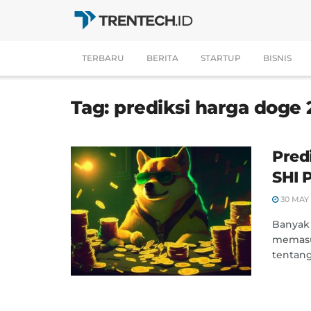
TERBARU
BERITA
STARTUP
BISNIS
Tag:
prediksi harga doge
Pred
SHI 
30 MAY 
Banyak 
memasuk
tentang