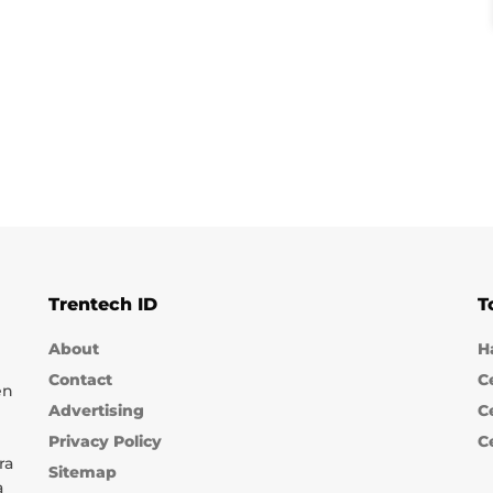
Trentech ID
T
About
H
Contact
C
en
Advertising
C
Privacy Policy
C
ra
Sitemap
a