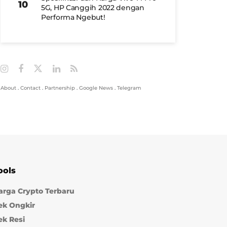
5G, HP Canggih 2022 dengan
Performa Ngebut!
About
.
Contact
.
Partnership
.
Google News
.
Telegram
ools
arga Crypto Terbaru
ek Ongkir
ek Resi