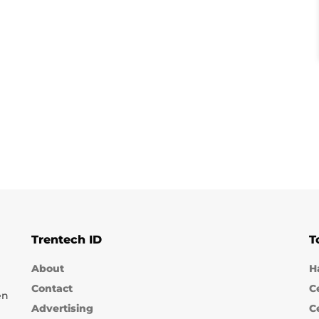
Trentech ID
T
About
H
Contact
C
en
Advertising
C