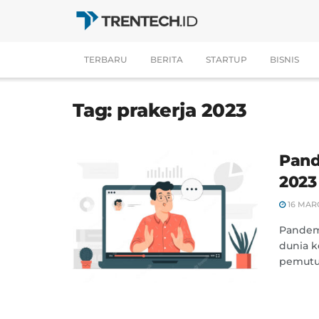
TERBARU
BERITA
STARTUP
BISNIS
Tag:
prakerja 2023
Pand
2023
16 MAR
Pandem
dunia k
pemutu