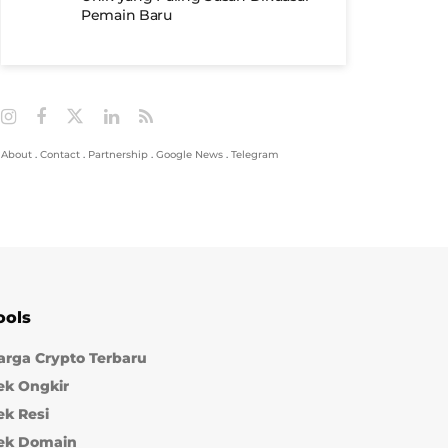
Pemain Baru
About
.
Contact
.
Partnership
.
Google News
.
Telegram
ools
arga Crypto Terbaru
ek Ongkir
ek Resi
ek Domain