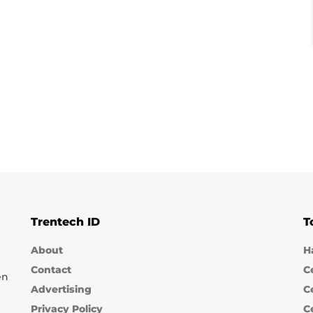
Trentech ID
T
About
H
Contact
C
en
Advertising
C
Privacy Policy
C