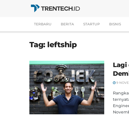
TERBARU
BERITA
STARTUP
BISNIS
Tag:
leftship
Lagi 
Demi
9 NOVE
Rangkai
ternyat
Enginee
Novembe