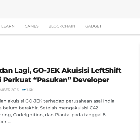
LEARN
GAMES
BLOCKCHAIN
GADGET
dan Lagi, GO-JEK Akuisisi LeftShift
 Perkuat “Pasukan” Developer
MBER 2016
1.6K
an akuisisi GO-JEK terhadap perusahaan asal India
a belum berakhir. Setelah mengakuisisi C42
ring, CodeIgnition, dan Pianta, pada tanggal 8
r ...