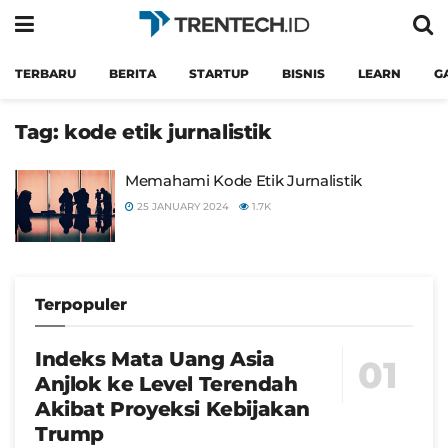
TERBARU
BERITA
STARTUP
BISNIS
LEARN
G
Tag:
kode etik jurnalistik
Memahami Kode Etik Jurnalistik
25 JANUARY 2024
1.7K
Terpopuler
Indeks Mata Uang Asia
Anjlok ke Level Terendah
Akibat Proyeksi Kebijakan
Trump