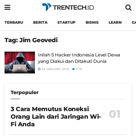
TERBARU
BERITA
STARTUP
BISNIS
LEARN
G
Tag:
Jim Geovedi
Inilah 5 Hacker Indonesia Level Dewa
yang Diakui dan Ditakuti Dunia
24 JANUARY 2019
3.7K
Terpopuler
3 Cara Memutus Koneksi
Orang Lain dari Jaringan Wi-
Fi Anda