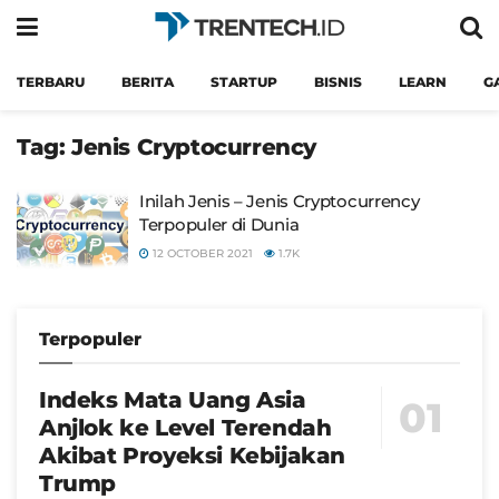
TERBARU
BERITA
STARTUP
BISNIS
LEARN
G
Tag:
Jenis Cryptocurrency
Inilah Jenis – Jenis Cryptocurrency
Terpopuler di Dunia
12 OCTOBER 2021
1.7K
Terpopuler
Indeks Mata Uang Asia
Anjlok ke Level Terendah
Akibat Proyeksi Kebijakan
Trump