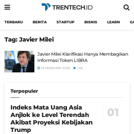
TERBARU
BERITA
STARTUP
BISNIS
LEARN
G
Tag:
Javier Milei
Javier Milei Klarifikasi Hanya Membagikan
Informasi Token LIBRA
19 FEBRUARY 2025
1.4K
Terpopuler
Indeks Mata Uang Asia
Anjlok ke Level Terendah
Akibat Proyeksi Kebijakan
Trump