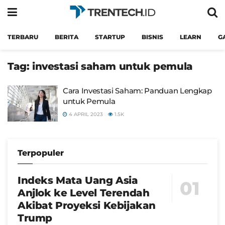
TERBARU
BERITA
STARTUP
BISNIS
LEARN
G
Tag:
investasi saham untuk pemula
Cara Investasi Saham: Panduan Lengkap
untuk Pemula
4 APRIL 2023
1.5K
Terpopuler
Indeks Mata Uang Asia
Anjlok ke Level Terendah
Akibat Proyeksi Kebijakan
Trump