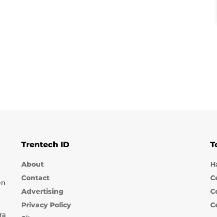
Trentech ID
T
About
H
Contact
C
en
Advertising
C
Privacy Policy
C
ra