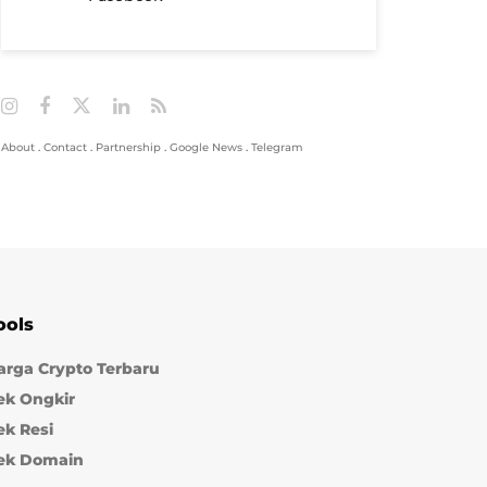
About
.
Contact
.
Partnership
.
Google News
.
Telegram
ools
arga Crypto Terbaru
ek Ongkir
ek Resi
ek Domain