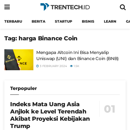
TERBARU
BERITA
STARTUP
BISNIS
LEARN
G
Tag:
harga Binance Coin
Mengapa Altcoin Ini Bisa Menyalip
Uniswap (UNI) dan Binance Coin (BNB)
3 FEBRUARY 2024
1.5K
Terpopuler
Indeks Mata Uang Asia
Anjlok ke Level Terendah
Akibat Proyeksi Kebijakan
Trump