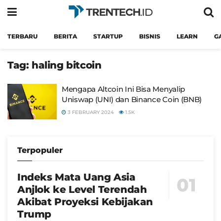
TERBARU
BERITA
STARTUP
BISNIS
LEARN
G
Tag:
haling bitcoin
Mengapa Altcoin Ini Bisa Menyalip
Uniswap (UNI) dan Binance Coin (BNB)
3 FEBRUARY 2024
1.5K
Terpopuler
Indeks Mata Uang Asia
Anjlok ke Level Terendah
Akibat Proyeksi Kebijakan
Trump