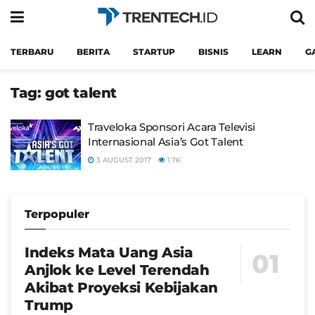
TERBARU
BERITA
STARTUP
BISNIS
LEARN
G
Tag:
got talent
Traveloka Sponsori Acara Televisi
Internasional Asia’s Got Talent
3 AUGUST 2017
1.7K
Terpopuler
Indeks Mata Uang Asia
Anjlok ke Level Terendah
Akibat Proyeksi Kebijakan
Trump