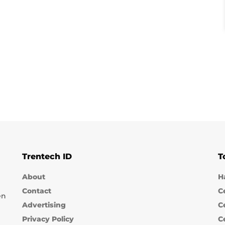
Trentech ID
T
About
H
Contact
C
en
Advertising
C
Privacy Policy
C