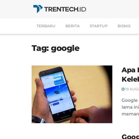
TERBARU
BERITA
STARTUP
BISNIS
Tag:
google
Apa 
Kele
19 AUGU
Google 
lama in
memanj
Goog