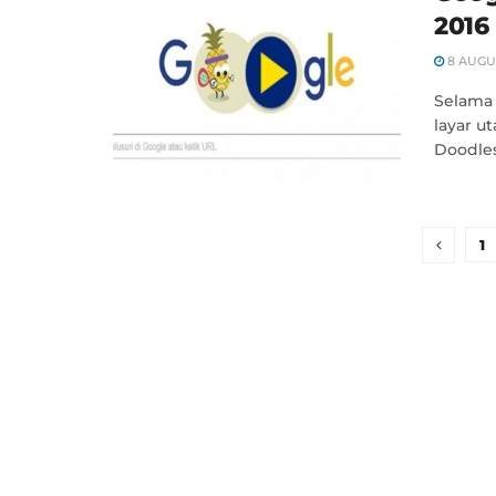
2016
8 AUGUS
Selama
layar u
Doodles
1