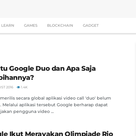
LEARN
GAMES
BLOCKCHAIN
GADGET
Itu Google Duo dan Apa Saja
bihannya?
ST 2016
1.4K
merilis secara global aplikasi video call 'duo' belum
i. Melalui aplikasi tersebut Google berharap dapat
akan pengguna video ...
le Ikut Merayakan Olimpiade Rio