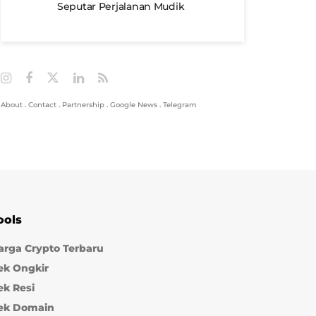
Seputar Perjalanan Mudik
About
.
Contact
.
Partnership
.
Google News
.
Telegram
ools
arga Crypto Terbaru
ek Ongkir
ek Resi
ek Domain