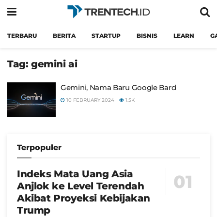
TERBARU
BERITA
STARTUP
BISNIS
LEARN
G
Tag:
gemini ai
Gemini, Nama Baru Google Bard
10 FEBRUARY 2024
1.5K
Terpopuler
Indeks Mata Uang Asia
Anjlok ke Level Terendah
Akibat Proyeksi Kebijakan
Trump