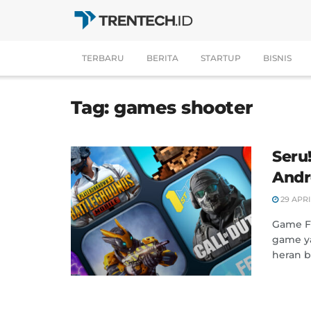
TERBARU
BERITA
STARTUP
BISNIS
Tag:
games shooter
Seru
Andr
29 APRI
Game Fi
game y
heran b