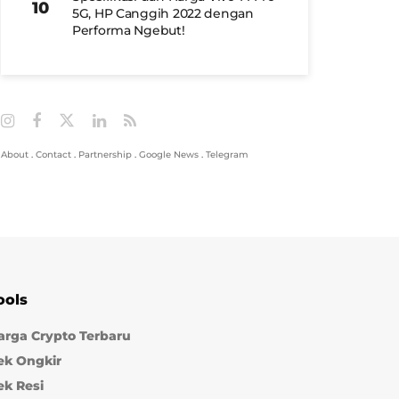
5G, HP Canggih 2022 dengan
Performa Ngebut!
About
.
Contact
.
Partnership
.
Google News
.
Telegram
ools
arga Crypto Terbaru
ek Ongkir
ek Resi