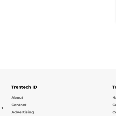
Trentech ID
T
About
H
Contact
C
en
Advertising
C