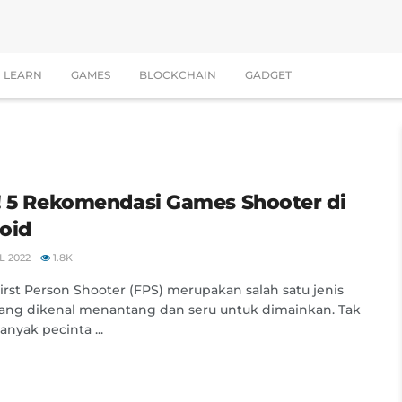
LEARN
GAMES
BLOCKCHAIN
GADGET
! 5 Rekomendasi Games Shooter di
oid
L 2022
1.8K
rst Person Shooter (FPS) merupakan salah satu jenis
ang dikenal menantang dan seru untuk dimainkan. Tak
anyak pecinta ...