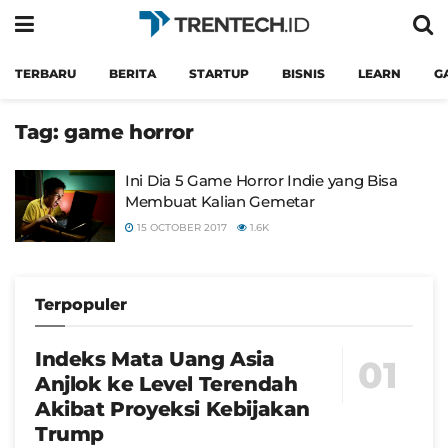
TERBARU
BERITA
STARTUP
BISNIS
LEARN
G
Tag:
game horror
Ini Dia 5 Game Horror Indie yang Bisa
Membuat Kalian Gemetar
15 OCTOBER 2017
1.6K
Terpopuler
Indeks Mata Uang Asia
Anjlok ke Level Terendah
Akibat Proyeksi Kebijakan
Trump