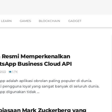
LEARN
GAMES
BLOCKCHAIN
GADGET
 Resmi Memperkenalkan
sApp Business Cloud API
2022
1.7K
p adalah aplikasi obrolan paling populer di dunia.
i pengguna loyal yang sangat banyak di seluruh dunia.
p digunakan tidak ...
biasaan Mark Zuckerberg yang