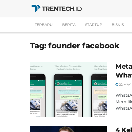
TERBARU
BERITA
STARTUP
BISNIS
Tag:
founder facebook
Meta
What
22 MAY 
WhatsAp
Memilik
WhatsAp
4 Ke