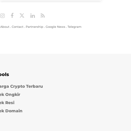
About
.
Contact
.
Partnership
.
Google News
.
Telegram
ools
arga Crypto Terbaru
ek Ongkir
ek Resi
ek Domain