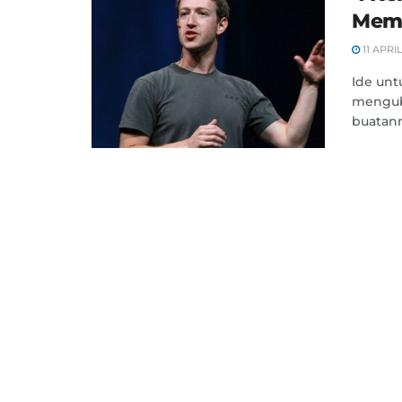
Memb
11 APRIL
Ide un
menguba
buatann