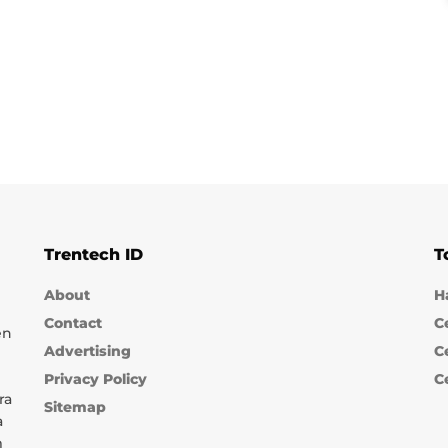
Trentech ID
T
About
H
Contact
C
en
Advertising
C
Privacy Policy
C
ra
Sitemap
a
m