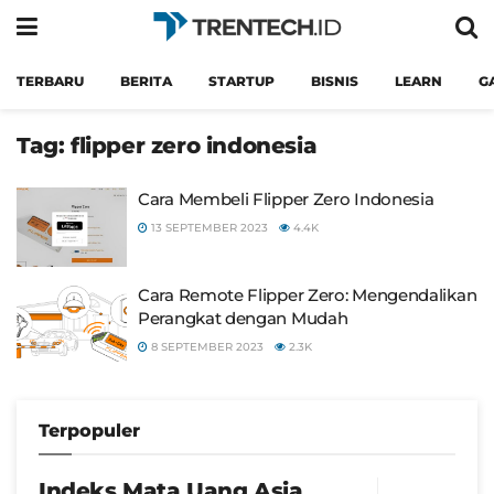
TERBARU
BERITA
STARTUP
BISNIS
LEARN
G
Tag:
flipper zero indonesia
Cara Membeli Flipper Zero Indonesia
13 SEPTEMBER 2023
4.4K
Cara Remote Flipper Zero: Mengendalikan
Perangkat dengan Mudah
8 SEPTEMBER 2023
2.3K
Terpopuler
Indeks Mata Uang Asia