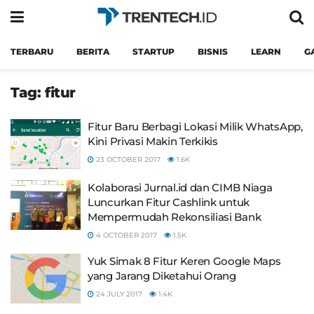
TERBARU
BERITA
STARTUP
BISNIS
LEARN
G
Tag:
fitur
Fitur Baru Berbagi Lokasi Milik WhatsApp,
Kini Privasi Makin Terkikis
23 OCTOBER 2017
1.6K
Kolaborasi Jurnal.id dan CIMB Niaga
Luncurkan Fitur Cashlink untuk
Mempermudah Rekonsiliasi Bank
4 OCTOBER 2017
1.5K
Yuk Simak 8 Fitur Keren Google Maps
yang Jarang Diketahui Orang
24 JULY 2017
1.4K