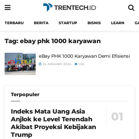
TERBARU
BERITA
STARTUP
BISNIS
LEARN
G
Tag:
ebay phk 1000 karyawan
eBay PHK 1000 Karyawan Demi Efisiensi
24 JANUARY 2024
1.5K
Terpopuler
Indeks Mata Uang Asia
Anjlok ke Level Terendah
Akibat Proyeksi Kebijakan
Trump