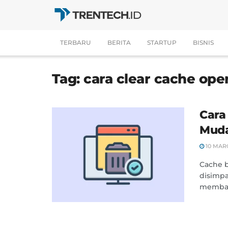
TERBARU
BERITA
STARTUP
BISNIS
Tag:
cara clear cache ope
Cara
Muda
10 MAR
Cache 
disimpa
memban