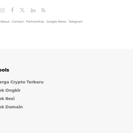
About
.
Contact
.
Partnership
.
Google News
.
Telegram
ools
arga Crypto Terbaru
ek Ongkir
ek Resi
ek Domain