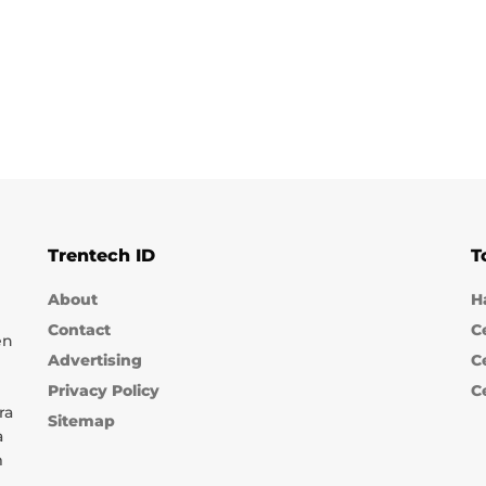
Trentech ID
T
About
H
Contact
C
en
Advertising
C
Privacy Policy
C
ra
Sitemap
a
m