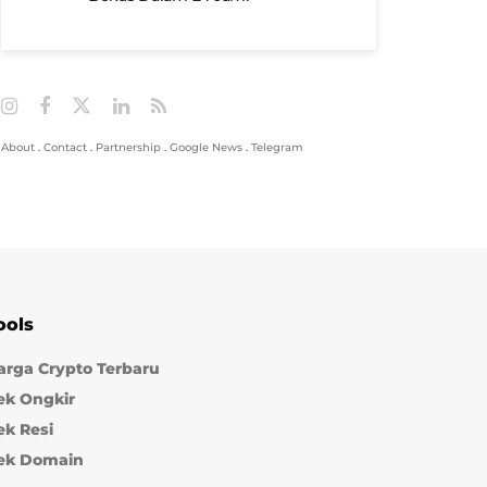
About
.
Contact
.
Partnership
.
Google News
.
Telegram
ools
arga Crypto Terbaru
ek Ongkir
ek Resi
ek Domain