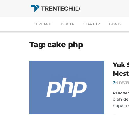
TERBARU
BERITA
STARTUP
BISNIS
Tag:
cake php
Yuk 
Mest
9 DECE
PHP se
oleh d
dapat 
...