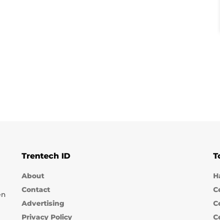
Trentech ID
T
About
H
Contact
C
en
Advertising
C
Privacy Policy
C