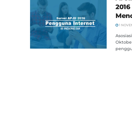
2016
Men
1 NOVE
Asosias
Oktober 
penggun