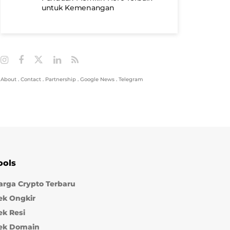
untuk Kemenangan
About
.
Contact
.
Partnership
.
Google News
.
Telegram
ools
arga Crypto Terbaru
ek Ongkir
ek Resi
ek Domain