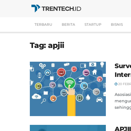
TERBARU
BERITA
STARTUP
BISNIS
Tag:
apjii
Surv
Inte
20 FEB
Asosias
mengung
sehingg
APJII