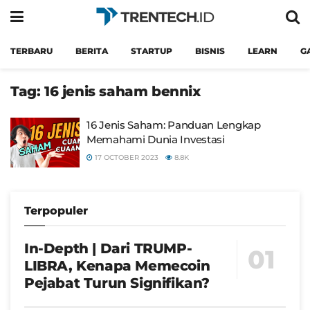
TERBARU
BERITA
STARTUP
BISNIS
LEARN
G
Tag:
16 jenis saham bennix
16 Jenis Saham: Panduan Lengkap
Memahami Dunia Investasi
17 OCTOBER 2023
8.8K
Terpopuler
In-Depth | Dari TRUMP-
LIBRA, Kenapa Memecoin
Pejabat Turun Signifikan?