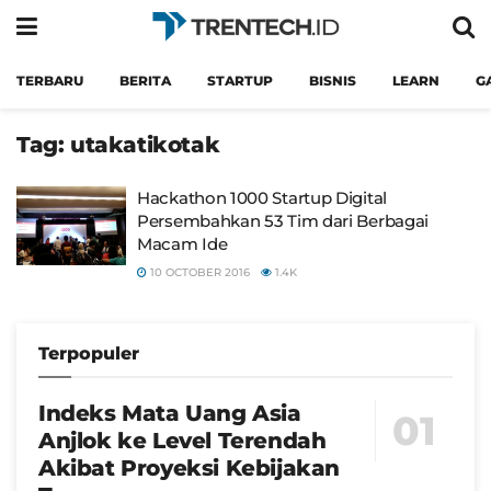
TERBARU
BERITA
STARTUP
BISNIS
LEARN
G
Tag:
utakatikotak
Hackathon 1000 Startup Digital
Persembahkan 53 Tim dari Berbagai
Macam Ide
10 OCTOBER 2016
1.4K
Terpopuler
Indeks Mata Uang Asia
Anjlok ke Level Terendah
Akibat Proyeksi Kebijakan