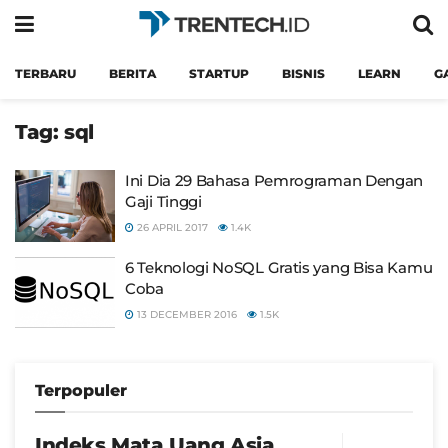
TERBARU
BERITA
STARTUP
BISNIS
LEARN
G
Tag:
sql
Ini Dia 29 Bahasa Pemrograman Dengan
Gaji Tinggi
26 APRIL 2017
1.4K
6 Teknologi NoSQL Gratis yang Bisa Kamu
Coba
13 DECEMBER 2016
1.5K
Terpopuler
Indeks Mata Uang Asia