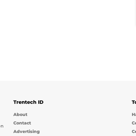
Trentech ID
T
About
H
Contact
C
en
Advertising
C