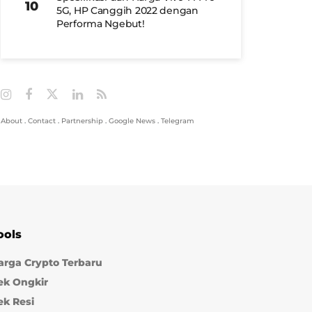
5G, HP Canggih 2022 dengan
Performa Ngebut!
About
.
Contact
.
Partnership
.
Google News
.
Telegram
ools
arga Crypto Terbaru
ek Ongkir
ek Resi