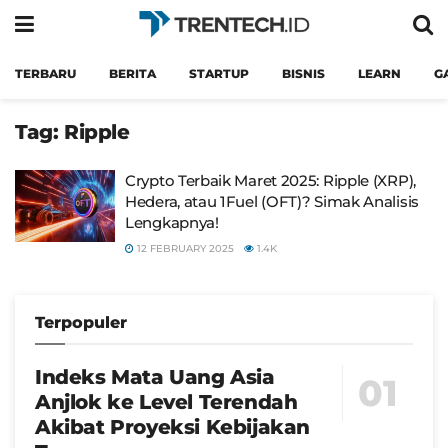
TERBARU
BERITA
STARTUP
BISNIS
LEARN
G
Tag:
Ripple
Crypto Terbaik Maret 2025: Ripple (XRP),
Hedera, atau 1Fuel (OFT)? Simak Analisis
Lengkapnya!
12 FEBRUARY 2025
1.4K
Terpopuler
Indeks Mata Uang Asia
Anjlok ke Level Terendah
Akibat Proyeksi Kebijakan