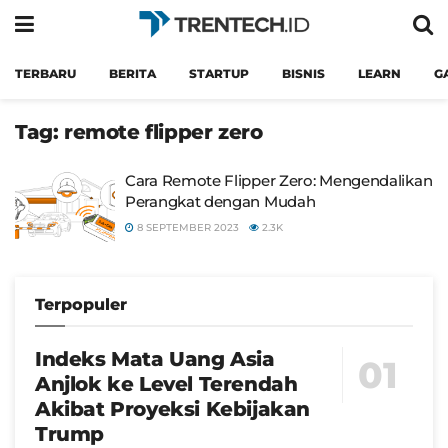
TERBARU
BERITA
STARTUP
BISNIS
LEARN
G
Tag:
remote flipper zero
Cara Remote Flipper Zero: Mengendalikan
Perangkat dengan Mudah
8 SEPTEMBER 2023
2.3K
Terpopuler
Indeks Mata Uang Asia
Anjlok ke Level Terendah
Akibat Proyeksi Kebijakan
Trump