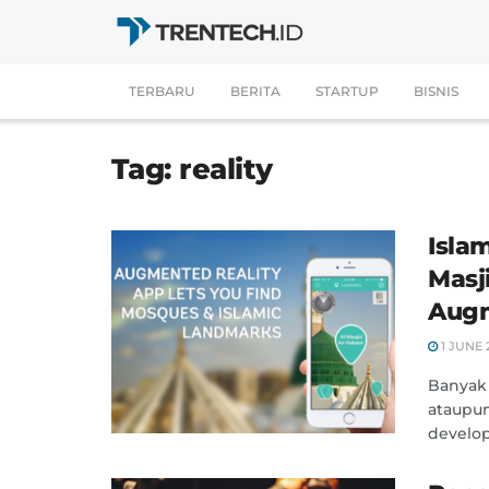
TERBARU
BERITA
STARTUP
BISNIS
Tag:
reality
Islam
Masj
Augm
1 JUNE 
Banyak 
ataupun
develope