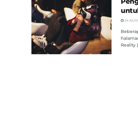
Peng
untu
24 AUGU
Beberap
halama
Reality