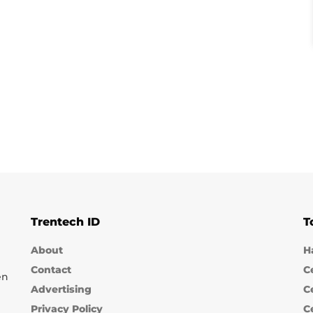
Trentech ID
T
About
H
Contact
C
en
Advertising
C
Privacy Policy
C