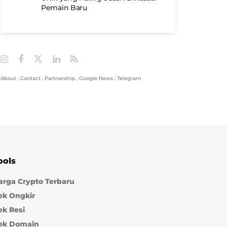
Pemain Baru
About
.
Contact
.
Partnership
.
Google News
.
Telegram
ools
arga Crypto Terbaru
ek Ongkir
ek Resi
ek Domain