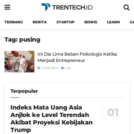
TERBARU
BERITA
STARTUP
BISNIS
LEARN
G
Tag:
pusing
Ini Dia Lima Beban Psikologis Ketika
Menjadi Entrepreneur
7 MAY 2017
1.4K
Terpopuler
Indeks Mata Uang Asia
Anjlok ke Level Terendah
Akibat Proyeksi Kebijakan
Trump