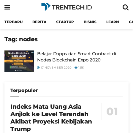
TERBARU
BERITA
STARTUP
BISNIS
LEARN
G
Tag:
nodes
Belajar Dapps dan Smart Contract di
Nodes Blockchain Expo 2020
17 NOVEMBER 2020
1.5K
Terpopuler
Indeks Mata Uang Asia
Anjlok ke Level Terendah
Akibat Proyeksi Kebijakan
Trump