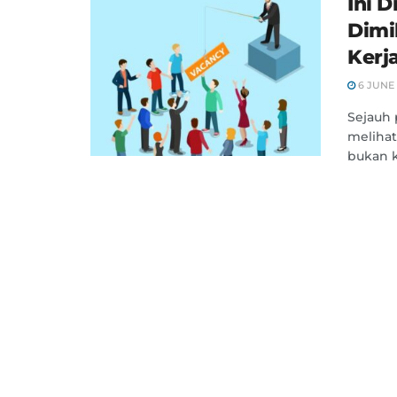
Ini 
Dimi
Kerj
6 JUNE 
Sejauh 
melihat
bukan ka