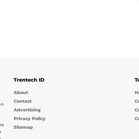
Trentech ID
T
About
H
Contact
C
en
Advertising
C
Privacy Policy
C
ra
Sitemap
a
m