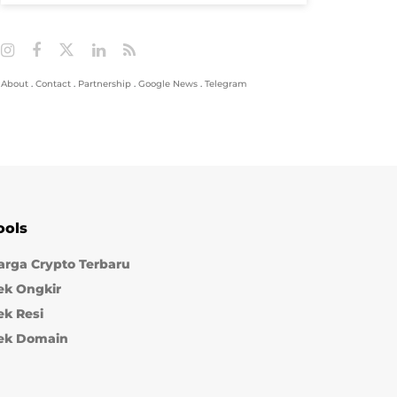
About
.
Contact
.
Partnership
.
Google News
.
Telegram
ools
arga Crypto Terbaru
ek Ongkir
ek Resi
ek Domain