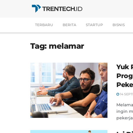
TERBARU
BERITA
STARTUP
BISNIS
Tag:
melamar
Yuk 
Prog
Peke
14 SEPT
Melamar
ingin m
pekerja 