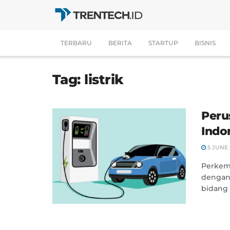
TERBARU
BERITA
STARTUP
BISNIS
Tag:
listrik
Peru
Indo
5 JUNE 
Perkemb
dengan
bidang 