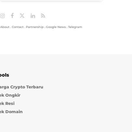
About
.
Contact
.
Partnership
.
Google News
.
Telegram
ools
arga Crypto Terbaru
ek Ongkir
ek Resi
ek Domain