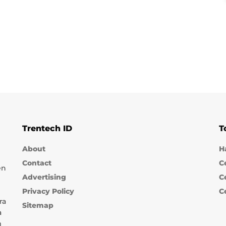
Trentech ID
T
About
H
Contact
C
en
Advertising
C
Privacy Policy
C
ra
Sitemap
a
m