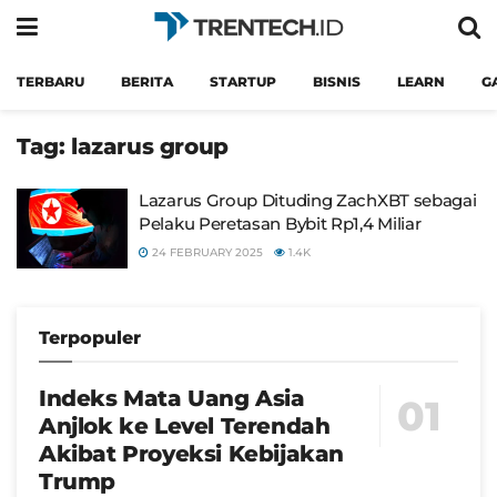
TERBARU
BERITA
STARTUP
BISNIS
LEARN
G
Tag:
lazarus group
Lazarus Group Dituding ZachXBT sebagai
Pelaku Peretasan Bybit Rp1,4 Miliar
24 FEBRUARY 2025
1.4K
Terpopuler
Indeks Mata Uang Asia
Anjlok ke Level Terendah
Akibat Proyeksi Kebijakan
Trump