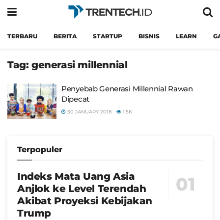
TERBARU
BERITA
STARTUP
BISNIS
LEARN
G
Tag:
generasi millennial
Penyebab Generasi Millennial Rawan
Dipecat
30 JANUARY 2018
1.5K
Terpopuler
Indeks Mata Uang Asia
Anjlok ke Level Terendah
Akibat Proyeksi Kebijakan
Trump