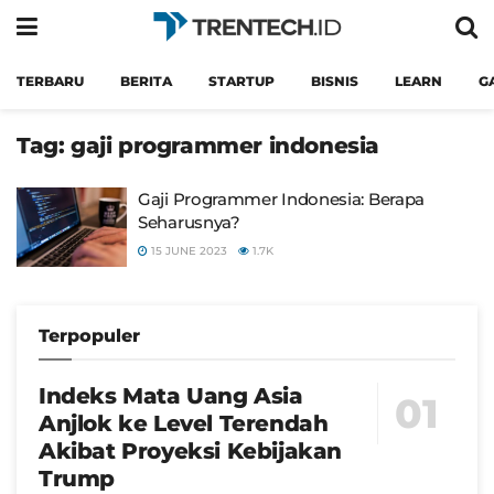
TERBARU
BERITA
STARTUP
BISNIS
LEARN
G
Tag:
gaji programmer indonesia
Gaji Programmer Indonesia: Berapa
Seharusnya?
15 JUNE 2023
1.7K
Terpopuler
Indeks Mata Uang Asia
Anjlok ke Level Terendah
Akibat Proyeksi Kebijakan
Trump