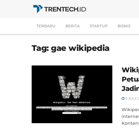
TERBARU
BERITA
STARTUP
BISNIS
Tag:
gae wikipedia
Wiki
Petu
Jadi
5 JULY 
Wikiped
intern
Kontenn