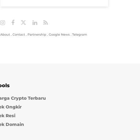
About
.
Contact
.
Partnership
.
Google News
.
Telegram
ools
arga Crypto Terbaru
ek Ongkir
ek Resi
ek Domain