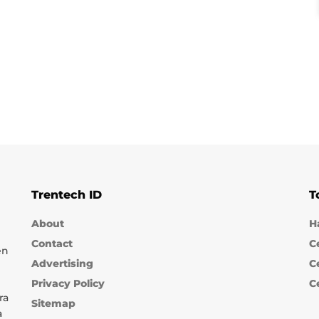
Trentech ID
T
About
H
Contact
C
en
Advertising
C
Privacy Policy
C
ra
Sitemap
a