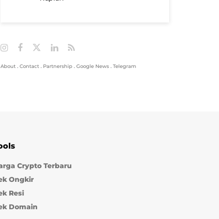
About
.
Contact
.
Partnership
.
Google News
.
Telegram
ools
arga Crypto Terbaru
ek Ongkir
ek Resi
ek Domain