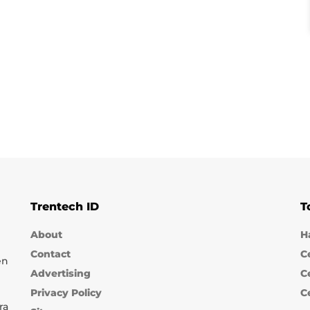
Trentech ID
T
About
H
Contact
C
en
Advertising
C
Privacy Policy
C
ra