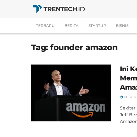
TERBARU
BERITA
STARTUP
BISNIS
Tag:
founder amazon
Ini 
Memb
Ama
18 JULY
Sekitar
Jeff B
Amazon d