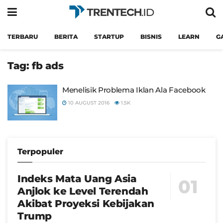
TERBARU
BERITA
STARTUP
BISNIS
LEARN
G
Tag:
fb ads
Menelisik Problema Iklan Ala Facebook
10 AUGUST 2016
1.5K
Terpopuler
Indeks Mata Uang Asia
Anjlok ke Level Terendah
Akibat Proyeksi Kebijakan
Trump