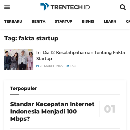
TERBARU
BERITA
STARTUP
BISNIS
LEARN
G
Tag:
fakta startup
Ini Dia 12 Kesalahpahaman Tentang Fakta
Startup
25 MARCH 2022
1.5K
Terpopuler
Standar Kecepatan Internet
Indonesia Menjadi 100
Mbps?